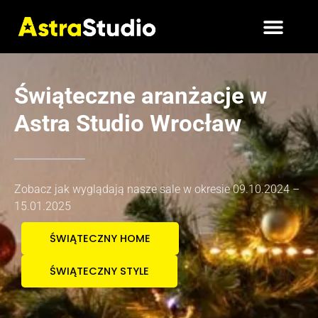
Świąteczne aranżacje w
Astra Studio Wrocław
Zobacz jak wyglądają nasze sale w okresie 09.10.2024 –
15.01.2025
ŚWIĄTECZNY HOME
ŚWIĄTECZNY STYLE