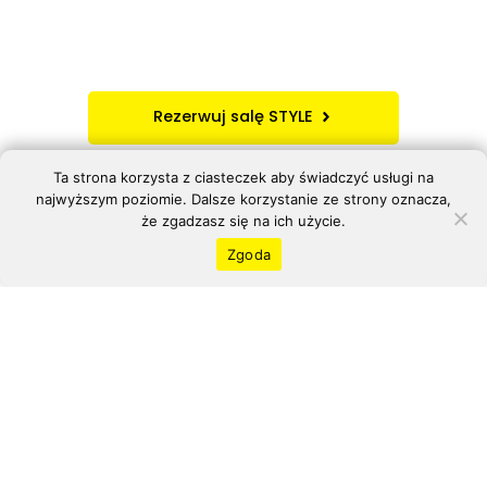
Rezerwuj salę STYLE
Ta strona korzysta z ciasteczek aby świadczyć usługi na
najwyższym poziomie. Dalsze korzystanie ze strony oznacza,
że zgadzasz się na ich użycie.
Częste pytania
Zgoda
Ile kosztują świąteczne aranżacje?
Świąteczne aranżacje w obu salach
są włączone w cenę
wynajmu
. Nie pobieramy dodatkowych opłat za ich
wykorzystywanie.
Sprawdź
Cennik wynajmu HOME
i
Cennik wynajmu STYLE