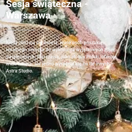
Sesja świąteczna -
Warszawa
Kiedy zbliżają się święta, wiele osób poszukuje
idealnego miejsca do wykonania wyjątkowych zdjęć
świątecznych. Warszawa, jako stolica Polski, oferuje
wiele miejsc, ale jedno wyróżnia się na tle innych –
Astra Studio.