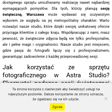
dostępnego sprzętu umożliwiamy realizację nawet najbardziej
wymagających pomysłów. Dla tych, którzy planują
sesję
świąteczną, Warszawa
może wydawać się oczywistym
wyborem ze względu na jej metropolitalny charakter. Warto
rozważyć nasze studio, które dzięki swojej unikatowej ofercie
przyciąga klientów z całego kraju. Współpracując z nami, masz
pewność, że świąteczne zdjęcia będą nie tylko profesjonalne,
ale i pełne magii i oryginalności. Nasze studio jest miejscem,
gdzie pasja do fotografii łączy się z profesjonalizmem,
gwarantując zadowolenie z każdej przeprowadzonej sesji.
Jak korzystać ze sprzętu
fotograficznego w Astra Studio?
Skorzystaj podczas sesji świątecznej
Ta strona korzysta z ciasteczek aby świadczyć usługi na
w Warszawie
najwyższym poziomie. Dalsze korzystanie ze strony oznacza,
że zgadzasz się na ich użycie.
Nasza oferta to nie tylko wyjątkowe aranżacje, ale także pomoc
Zgoda
asystenta oraz profesjonalne oświetlenie i modyfikatory