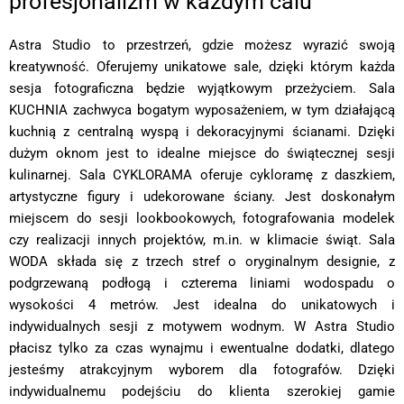
profesjonalizm w każdym calu
Astra Studio to przestrzeń, gdzie możesz wyrazić swoją
kreatywność. Oferujemy unikatowe sale, dzięki którym każda
sesja fotograficzna będzie wyjątkowym przeżyciem. Sala
KUCHNIA zachwyca bogatym wyposażeniem, w tym działającą
kuchnią z centralną wyspą i dekoracyjnymi ścianami. Dzięki
dużym oknom jest to idealne miejsce do świątecznej sesji
kulinarnej. Sala CYKLORAMA oferuje cykloramę z daszkiem,
artystyczne figury i udekorowane ściany. Jest doskonałym
miejscem do sesji lookbookowych, fotografowania modelek
czy realizacji innych projektów, m.in. w klimacie świąt. Sala
WODA składa się z trzech stref o oryginalnym designie, z
podgrzewaną podłogą i czterema liniami wodospadu o
wysokości 4 metrów. Jest idealna do unikatowych i
indywidualnych sesji z motywem wodnym. W Astra Studio
płacisz tylko za czas wynajmu i ewentualne dodatki, dlatego
jesteśmy atrakcyjnym wyborem dla fotografów. Dzięki
indywidualnemu podejściu do klienta szerokiej gamie