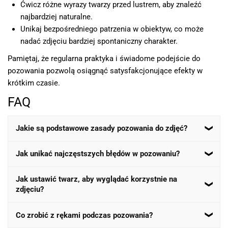
Ćwicz różne wyrazy twarzy przed lustrem, aby znaleźć
najbardziej naturalne.
Unikaj bezpośredniego patrzenia w obiektyw, co może
nadać zdjęciu bardziej spontaniczny charakter.
Pamiętaj, że regularna praktyka i świadome podejście do
pozowania pozwolą osiągnąć satysfakcjonujące efekty w
krótkim czasie.
FAQ
Jakie są podstawowe zasady pozowania do zdjęć?
Podstawowe zasady obejmują przyjęcie naturalnej
Jak unikać najczęstszych błędów w pozowaniu?
postawy, unikanie sztywności oraz świadome ustawienie
twarzy i rąk. Ważne jest również odpowiednie oświetlenie
Aby unikać błędów, warto ćwiczyć przed lustrem, zwracać
Jak ustawić twarz, aby wyglądać korzystnie na
i tło.
zdjęciu?
uwagę na mimikę i postawę oraz korzystać z porad
profesjonalistów. Regularna praktyka zwiększa pewność
Delikatne obrócenie głowy pod kątem, uniesienie brody i
siebie przed obiektywem.
Co zrobić z rękami podczas pozowania?
naturalny wyraz twarzy pomagają uzyskać korzystny