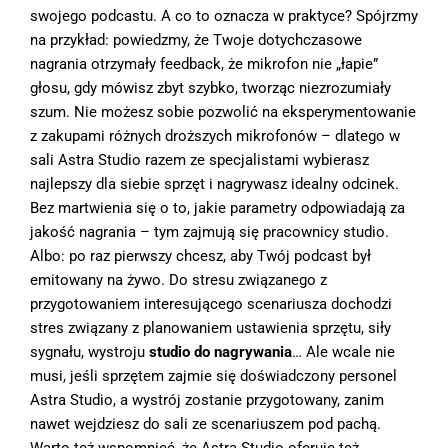
swojego podcastu. A co to oznacza w praktyce? Spójrzmy
na przykład: powiedzmy, że Twoje dotychczasowe
nagrania otrzymały feedback, że mikrofon nie „łapie”
głosu, gdy mówisz zbyt szybko, tworząc niezrozumiały
szum. Nie możesz sobie pozwolić na eksperymentowanie
z zakupami różnych droższych mikrofonów – dlatego w
sali Astra Studio razem ze specjalistami wybierasz
najlepszy dla siebie sprzęt i nagrywasz idealny odcinek.
Bez martwienia się o to, jakie parametry odpowiadają za
jakość nagrania – tym zajmują się pracownicy studio.
Albo: po raz pierwszy chcesz, aby Twój podcast był
emitowany na żywo. Do stresu związanego z
przygotowaniem interesującego scenariusza dochodzi
stres związany z planowaniem ustawienia sprzętu, siły
sygnału, wystroju
studio do nagrywania
… Ale wcale nie
musi, jeśli sprzętem zajmie się doświadczony personel
Astra Studio, a wystrój zostanie przygotowany, zanim
nawet wejdziesz do sali ze scenariuszem pod pachą.
Warto też wspomnieć, że Astra Studio oferuje też