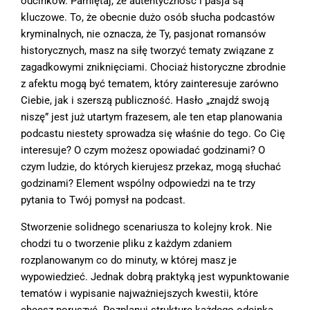
odcinków. Pamiętaj, że autentyczność i pasja są
kluczowe. To, że obecnie dużo osób słucha podcastów
kryminalnych, nie oznacza, że Ty, pasjonat romansów
historycznych, masz na siłę tworzyć tematy związane z
zagadkowymi zniknięciami. Chociaż historyczne zbrodnie
z afektu mogą być tematem, który zainteresuje zarówno
Ciebie, jak i szerszą publiczność. Hasło „znajdź swoją
niszę” jest już utartym frazesem, ale ten etap planowania
podcastu niestety sprowadza się właśnie do tego. Co Cię
interesuje? O czym możesz opowiadać godzinami? O
czym ludzie, do których kierujesz przekaz, mogą słuchać
godzinami? Element wspólny odpowiedzi na te trzy
pytania to Twój pomysł na podcast.
Stworzenie solidnego scenariusza to kolejny krok. Nie
chodzi tu o tworzenie pliku z każdym zdaniem
rozplanowanym co do minuty, w której masz je
wypowiedzieć. Jednak dobrą praktyką jest wypunktowanie
tematów i wypisanie najważniejszych kwestii, które
chcesz poruszyć. Rozplanuj strukturę każdego odcinka,