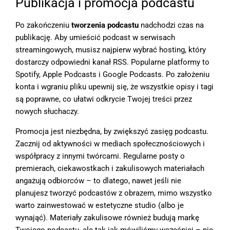
Publikacja i promocja podcastu
Po zakończeniu
tworzenia podcastu
nadchodzi czas na
publikację. Aby umieścić podcast w serwisach
streamingowych, musisz najpierw wybrać hosting, który
dostarczy odpowiedni kanał RSS. Popularne platformy to
Spotify, Apple Podcasts i Google Podcasts. Po założeniu
konta i wgraniu pliku upewnij się, że wszystkie opisy i tagi
są poprawne, co ułatwi odkrycie Twojej treści przez
nowych słuchaczy.
Promocja jest niezbędna, by zwiększyć zasięg podcastu.
Zacznij od aktywności w mediach społecznościowych i
współpracy z innymi twórcami. Regularne posty o
premierach, ciekawostkach i zakulisowych materiałach
angażują odbiorców – to dlatego, nawet jeśli nie
planujesz tworzyć podcastów z obrazem, mimo wszystko
warto zainwestować w estetyczne studio (albo je
wynająć). Materiały zakulisowe również budują markę
Twojego podcastu, ale tak jak mówiliśmy wcześniej – nie