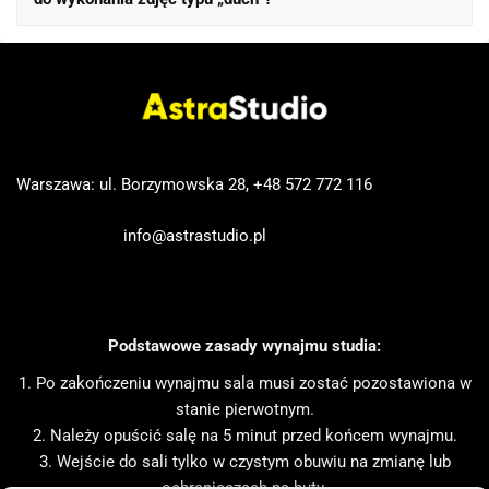
odwzorowania kolorów.
odpowiedniego manekina, który pozwoli na naturalne
Wynajem studia fotograficznego zapewnia kontrolowane
ułożenie ubrania, podkreślając jego kształt i strukturę.
warunki oświetleniowe i przestrzeń dostosowaną do
profesjonalnych sesji. Choć nie jest to konieczne,
korzystanie z takiego studia może znacząco podnieść
jakość zdjęć i ułatwić proces fotografowania.
Warszawa: ul. Borzymowska 28,
+48 572 772 116
info@astrastudio.pl
Podstawowe zasady wynajmu studia:
1. Po zakończeniu wynajmu sala musi zostać pozostawiona w
stanie pierwotnym.
2. Należy opuścić salę na 5 minut przed końcem wynajmu.
3. Wejście do sali tylko w czystym obuwiu na zmianę lub
ochraniaczach na buty.