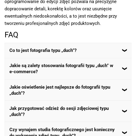
oprogramowanie do edycji zdjęć pozwala na precyzyjne
dopracowanie detali, korektę kolorów oraz usunięcie
ewentualnych niedoskonałości, a to jest niezbędne przy
tworzeniu profesjonalnych zdjęć produktowych.
FAQ
Co to jest fotografia typu „duch”?
Fotografia typu „duch” to technika prezentacji odzieży, w
Jakie są zalety stosowania fotografii typu „duch” w
e-commerce?
której ubranie wygląda, jakby było noszone przez
niewidzialnego modela. Dzięki temu klienci mogą
Fotografia typu „duch” pozwala na spójną i profesjonalną
zobaczyć, jak odzież układa się na sylwetce, bez
Jakie oświetlenie jest najlepsze do fotografii typu
„duch”?
prezentację odzieży, podkreślając jej fason i detale.
rozpraszających elementów.
Eliminuje potrzebę angażowania modeli, co obniża koszty
Najlepsze efekty uzyskuje się, stosując miękkie,
i przyspiesza proces tworzenia zdjęć produktowych.
Jak przygotować odzież do sesji zdjęciowej typu
„duch”?
równomierne oświetlenie, które minimalizuje cienie i
podkreśla detale odzieży. Zaleca się użycie softboxów lub
Przed sesją upewnij się, że odzież jest czysta i
parasolek oraz kontrolowanie balansu bieli dla wiernego
Czy wynajem studia fotograficznego jest konieczny
do wykonania zdjęć typu „duch”?
wyprasowana. Usuń wszelkie metki i zagniecenia. Użyj