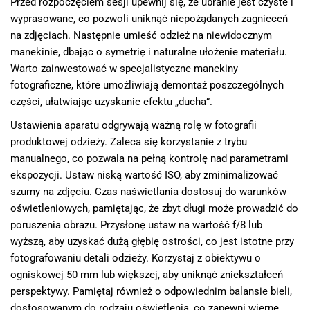
Przed rozpoczęciem sesji upewnij się, że ubranie jest czyste i
wyprasowane, co pozwoli uniknąć niepożądanych zagnieceń
na zdjęciach. Następnie umieść odzież na niewidocznym
manekinie, dbając o symetrię i naturalne ułożenie materiału.
Warto zainwestować w specjalistyczne manekiny
fotograficzne, które umożliwiają demontaż poszczególnych
części, ułatwiając uzyskanie efektu „ducha”.
Ustawienia aparatu odgrywają ważną rolę w fotografii
produktowej odzieży. Zaleca się korzystanie z trybu
manualnego, co pozwala na pełną kontrolę nad parametrami
ekspozycji. Ustaw niską wartość ISO, aby zminimalizować
szumy na zdjęciu. Czas naświetlania dostosuj do warunków
oświetleniowych, pamiętając, że zbyt długi może prowadzić do
poruszenia obrazu. Przysłonę ustaw na wartość f/8 lub
wyższą, aby uzyskać dużą głębię ostrości, co jest istotne przy
fotografowaniu detali odzieży. Korzystaj z obiektywu o
ogniskowej 50 mm lub większej, aby uniknąć zniekształceń
perspektywy. Pamiętaj również o odpowiednim balansie bieli,
dostosowanym do rodzaju oświetlenia, co zapewni wierne