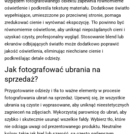
względem fotografowanego obiektu zapewnia równomierne
oświetlenie i podkreśla teksturę materiału. Dodatkowe światło
wypełniające, umieszczone po przeciwnej stronie, pomaga
zredukować cienie i wyrównać ekspozycję. Tło powinno być
równomiernie oświetlone, aby uniknąć niepożądanych cieni i
uzyskać czysty, profesjonalny wygląd. Stosowanie blend lub
ekranów odbijających światło może dodatkowo poprawić
jakość oświetlenia, eliminując niechciane cienie i
podkreślając detale odzieży.
Jak fotografować ubrania na
sprzedaż?
Przygotowanie odzieży i tła to ważne elementy w procesie
fotografowania ubrań na sprzedaż. Upewnij się, że wszystkie
ubrania są czyste i wyprasowane, aby uniknąć nieestetycznych
zagnieceń na zdjęciach. Wykorzystaj parownicę do ubrań, aby
szybko i skutecznie usunąć wszelkie fałdy. Wybierz tło, które
nie odciąga uwagi od prezentowanego produktu. Neutralne
kolory, takie jak biel lub szarość, są często najlepszym